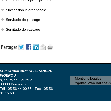
L'acte authentique : qu'est-ce ?
Succession internationale
Servitude de passage
Servitude de passage
SCP CHAMBARIERE-GRANDIN-
FIGEROU
Mentions légales
8, cours de Gourgue
Agence Web Bordeaux
33000 Bordeaux
Tél : 05 56 44 00 65 - Fax : 05 56
81 15 60