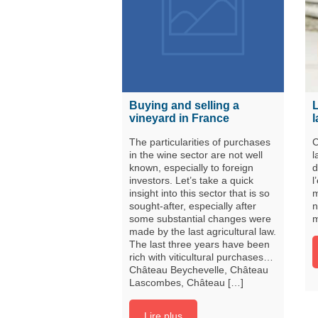
Buying and selling a
L
vineyard in France
l
The particularities of purchases
C
in the wine sector are not well
l
known, especially to foreign
d
investors. Let’s take a quick
l
insight into this sector that is so
m
sought-after, especially after
n
some substantial changes were
m
made by the last agricultural law.
The last three years have been
rich with viticultural purchases…
Château Beychevelle, Château
Lascombes, Château […]
Lire plus