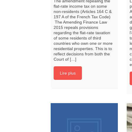
The amendment repealing the
L
flat-rate income tax on some
p
non-residents (Articles 164 C &
A
197 A of the French Tax Code)
a
The Amending Finance Law
d
2015 repeals provisions
g
regarding the flat-rate taxation
l
of some residents of third
t
countries who own one or more
l
residential properties. This is to
m
reflect decisions from both the
c
Court of […]
c
e
Lire plus