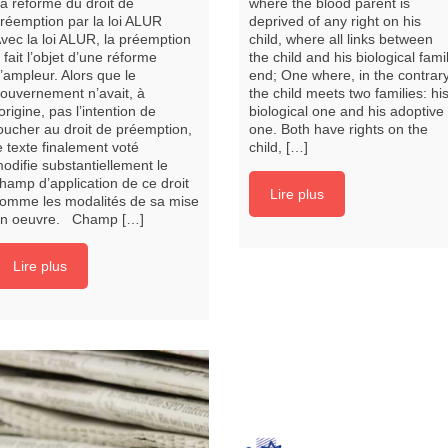
a réforme du droit de
where the blood parent is
réemption par la loi ALUR
deprived of any right on his
vec la loi ALUR, la préemption
child, where all links between
 fait l’objet d’une réforme
the child and his biological fami
’ampleur. Alors que le
end; One where, in the contrary
ouvernement n’avait, à
the child meets two families: hi
’origine, pas l’intention de
biological one and his adoptive
oucher au droit de préemption,
one. Both have rights on the
e texte finalement voté
child, […]
odifie substantiellement le
hamp d’application de ce droit
Lire plus
omme les modalités de sa mise
n oeuvre. Champ […]
Lire plus