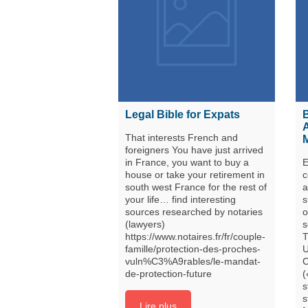
Legal Bible for Expats
That interests French and
foreigners You have just arrived
in France, you want to buy a
E
house or take your retirement in
c
south west France for the rest of
a
your life… find interesting
s
sources researched by notaries
o
(lawyers)
s
https://www.notaires.fr/fr/couple-
T
famille/protection-des-proches-
U
vuln%C3%A9rables/le-mandat-
C
de-protection-future
(
s
s
Lire plus