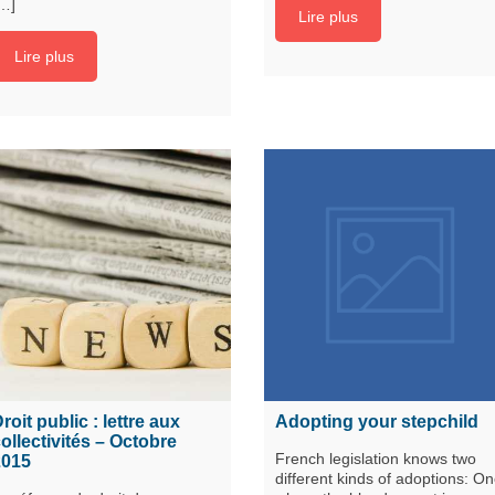
…]
Lire plus
Lire plus
roit public : lettre aux
Adopting your stepchild
ollectivités – Octobre
French legislation knows two
2015
different kinds of adoptions: O