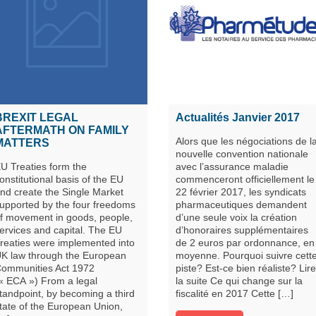
BREXIT LEGAL
Actualités Janvier 2017
AFTERMATH ON FAMILY
Alors que les négociations de l
MATTERS
nouvelle convention nationale
U Treaties form the
avec l’assurance maladie
onstitutional basis of the EU
commenceront officiellement le
nd create the Single Market
22 février 2017, les syndicats
upported by the four freedoms
pharmaceutiques demandent
f movement in goods, people,
d’une seule voix la création
ervices and capital. The EU
d’honoraires supplémentaires
reaties were implemented into
de 2 euros par ordonnance, en
K law through the European
moyenne. Pourquoi suivre cett
ommunities Act 1972
piste? Est-ce bien réaliste? Lire
« ECA ») From a legal
la suite Ce qui change sur la
tandpoint, by becoming a third
fiscalité en 2017 Cette […]
tate of the European Union,