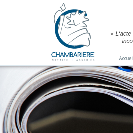
« L'acte
inc
Accuei