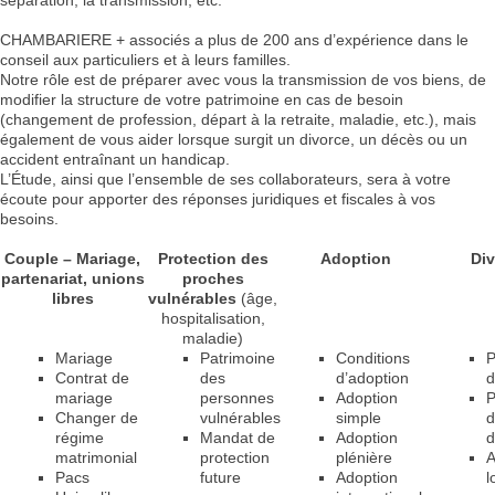
séparation, la transmission, etc.
CHAMBARIERE + associés a plus de 200 ans d’expérience dans le
conseil aux particuliers et à leurs familles.
Notre rôle est de préparer avec vous la transmission de vos biens, de
modifier la structure de votre patrimoine en cas de besoin
(changement de profession, départ à la retraite, maladie, etc.), mais
également de vous aider lorsque surgit un divorce, un décès ou un
accident entraînant un handicap.
L’Étude, ainsi que l’ensemble de ses collaborateurs, sera à votre
écoute pour apporter des réponses juridiques et fiscales à vos
besoins.
Couple – Mariage,
Protection des
Adoption
Div
partenariat, unions
proches
libres
vulnérables
(âge,
hospitalisation,
maladie)
Mariage
Patrimoine
Conditions
P
Contrat de
des
d’adoption
d
mariage
personnes
Adoption
P
Changer de
vulnérables
simple
d
régime
Mandat de
Adoption
d
matrimonial
protection
plénière
A
Pacs
future
Adoption
l