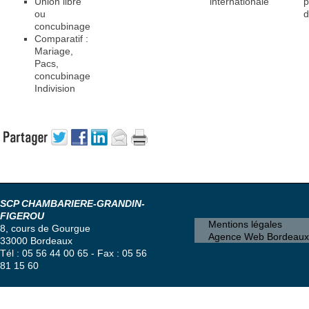
Union libre
internationale
p
ou
d
concubinage
Comparatif :
Mariage,
Pacs,
concubinage
Indivision
SCP CHAMBARIERE-GRANDIN-
FIGEROU
Mentions légales
8, cours de Gourgue
Agence Web Bordeaux
33000 Bordeaux
Tél : 05 56 44 00 65 - Fax : 05 56
81 15 60